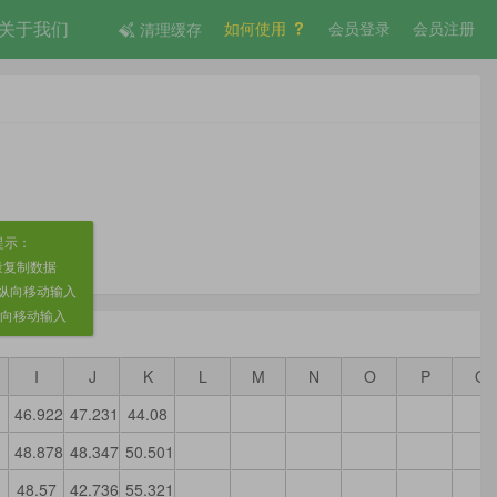
关于我们
如何使用
会员登录
会员注册
清理缓存
提示：
批量复制数据
r键纵向移动输入
横向移动输入
I
J
K
L
M
N
O
P
Q
46.922
47.231
44.08
48.878
48.347
50.501
48.57
42.736
55.321