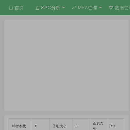
首页
SPC分析
MSA管理
数据管
图表类
总样本数
0
子组大小
0
XR
型