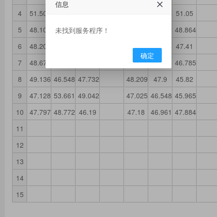
信息
4
51.504
46.173
59.775
47.437
43.694
51.05
5
48.106
46.546
53.35
42.221
46.762
48.864
未找到服务程序！
6
48.209
53.588
44.142
46.253
45.004
47.41
确定
7
48.672
47.55
49.866
46.613
43.595
46.785
8
49.136
46.548
47.732
48.209
47.9
45.82
9
47.128
53.661
49.042
47.025
46.548
45.965
10
47.797
48.772
46.19
47.18
46.961
47.884
11
12
13
14
15