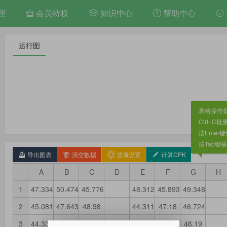
理
会员特权
帮助中心
知识中心
运行图
表格操作
Ctrl+C
按Ente
按Tab键
导出图表
清空数据
选项设置
计算CPK
A
B
C
D
E
F
G
H
1
47.334
50.474
45.776
48.312
45.893
49.348
2
45.081
47.643
48.98
44.311
47.18
46.724
3
44.337
46.768
52.874
49.959
50.291
46.19